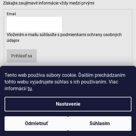
Email
Vložením e-mailu súhlasíte s
podmienkami ochrany osobných
údajov
Prihlásiť sa
Tento web používa súbory cookie. Ďalším prechádzaním
tohto webu vyjadrujete súhlas s ich používaním. Viac
informácií
tu
.
Nastavenie
Odmietnuť
Súhlasím
Copyright 2026
LUSARO
. Všetky práva vyhradené.
Vytvoril Shoptet
|
D2solutions
|
ShopCode