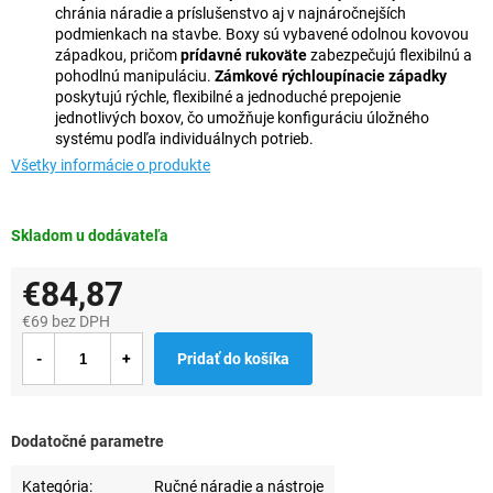
chránia náradie a príslušenstvo aj v najnáročnejších
podmienkach na stavbe. Boxy sú vybavené odolnou kovovou
západkou, pričom
prídavné rukoväte
zabezpečujú flexibilnú a
pohodlnú manipuláciu.
Zámkové rýchloupínacie západky
poskytujú rýchle, flexibilné a jednoduché prepojenie
jednotlivých boxov, čo umožňuje konfiguráciu úložného
systému podľa individuálnych potrieb.
Všetky informácie o produkte
Skladom u dodávateľa
€84,87
€69 bez DPH
Jednotková
Pridať do košíka
cena:
Dodatočné parametre
Kategória
:
Ručné náradie a nástroje