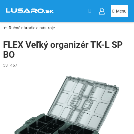
KOŠÍK
Prejsť
na
obsah
Ručné náradie a nástroje
FLEX Veľký organizér TK-L SP
BO
531467