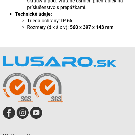
skrutky a pod. Vrátane ôsmich priehradiek na
príslušenstvo s prepážkami.
Technické údaje:
Trieda ochrany:
IP 65
Rozmery (d x š x v):
560 x 397 x 143 mm
Z
á
p
ä
t
i
e