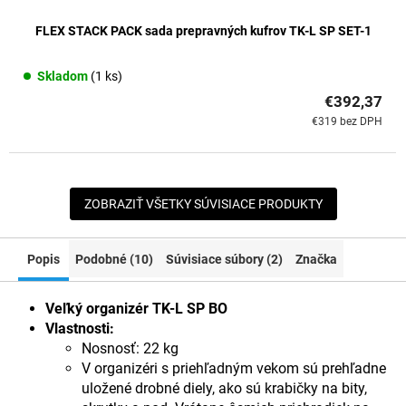
FLEX STACK PACK sada prepravných kufrov TK-L SP SET-1
Skladom
(1 ks)
€392,37
€319 bez DPH
ZOBRAZIŤ VŠETKY SÚVISIACE PRODUKTY
Popis
Podobné (10)
Súvisiace súbory (2)
Značka
Veľký organizér TK-L SP BO
Vlastnosti:
Nosnosť: 22 kg
V organizéri s priehľadným vekom sú prehľadne
uložené drobné diely, ako sú krabičky na bity,