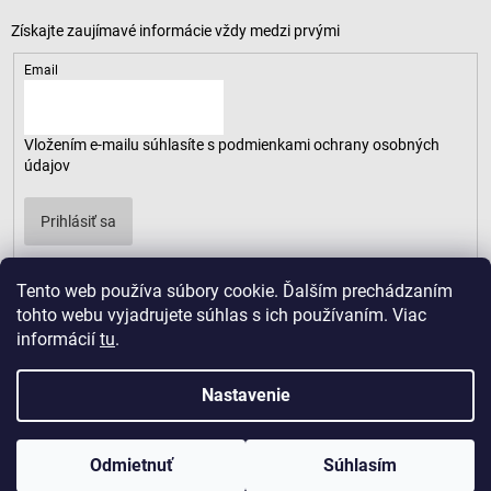
Email
Vložením e-mailu súhlasíte s
podmienkami ochrany osobných
údajov
Prihlásiť sa
Tento web používa súbory cookie. Ďalším prechádzaním
tohto webu vyjadrujete súhlas s ich používaním. Viac
informácií
tu
.
Nastavenie
Odmietnuť
Súhlasím
Copyright 2026
LUSARO
. Všetky práva vyhradené.
Vytvoril Shoptet
|
D2solutions
|
ShopCode