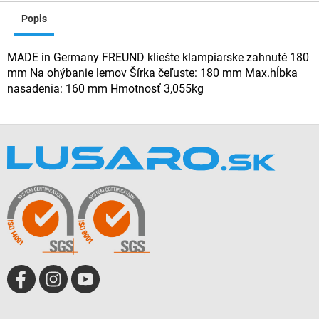
Popis
MADE in Germany FREUND kliešte klampiarske zahnuté 180
mm Na ohýbanie lemov Šírka čeľuste: 180 mm Max.hĺbka
nasadenia: 160 mm Hmotnosť 3,055kg
Z
á
p
ä
t
i
e