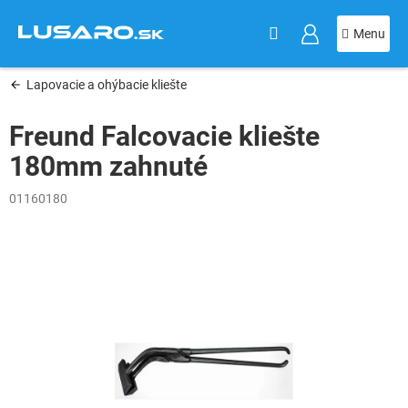
KOŠÍK
Prejsť
na
obsah
Lapovacie a ohýbacie kliešte
Freund Falcovacie kliešte
180mm zahnuté
01160180