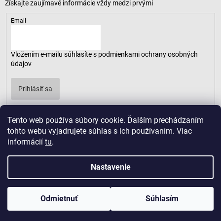
Email
Vložením e-mailu súhlasíte s
podmienkami ochrany osobných
údajov
Prihlásiť sa
Tento web používa súbory cookie. Ďalším prechádzaním
tohto webu vyjadrujete súhlas s ich používaním. Viac
informácií
tu
.
Nastavenie
Odmietnuť
Súhlasím
Copyright 2026
LUSARO
. Všetky práva vyhradené.
Vytvoril Shoptet
|
D2solutions
|
ShopCode