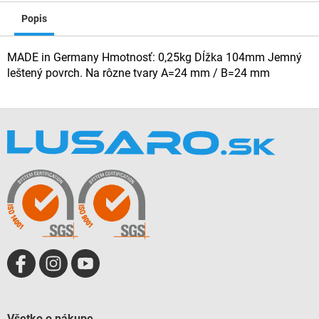
Popis
MADE in Germany Hmotnosť: 0,25kg Dĺžka 104mm Jemný
leštený povrch. Na rôzne tvary A=24 mm / B=24 mm
Z
á
p
ä
t
i
e
Všetko o nákupe