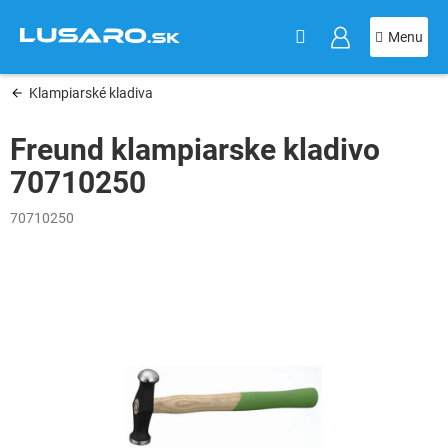
KOŠÍK
Prejsť
na
obsah
Klampiarské kladiva
Freund klampiarske kladivo
70710250
70710250