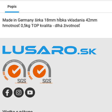
Popis
Made in Germany širka 18mm hĺbka vkladania 42mm
hmotnosť 0,5kg TOP kvalita - dlhá životnosť
Z
á
p
ä
t
i
e
Všetko o nákupe