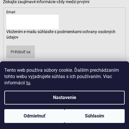
Email
Vložením e-mailu súhlasíte s
podmienkami ochrany osobných
údajov
Prihlásiť sa
Tento web používa súbory cookie. Ďalším prechádzaním
tohto webu vyjadrujete súhlas s ich používaním. Viac
informácií
tu
.
Nastavenie
Odmietnuť
Súhlasím
Copyright 2026
LUSARO
. Všetky práva vyhradené.
Vytvoril Shoptet
|
D2solutions
|
ShopCode