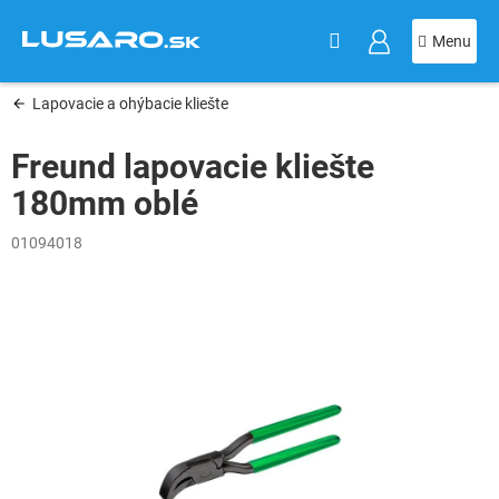
KOŠÍK
Prejsť
na
obsah
Lapovacie a ohýbacie kliešte
Freund lapovacie kliešte
180mm oblé
01094018