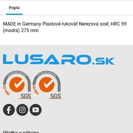
Popis
MADE in Germany Plastové rukoväť Nerezová oceľ, HRC 59
(modrá) 275 mm
Z
á
p
ä
t
i
e
Všetko o nákupe