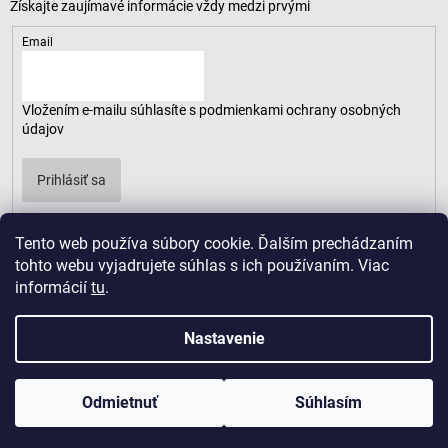
Email
Vložením e-mailu súhlasíte s
podmienkami ochrany osobných
údajov
Prihlásiť sa
Tento web používa súbory cookie. Ďalším prechádzaním
tohto webu vyjadrujete súhlas s ich používaním. Viac
informácií
tu
.
Nastavenie
Odmietnuť
Súhlasím
Copyright 2026
LUSARO
. Všetky práva vyhradené.
Vytvoril Shoptet
|
D2solutions
|
ShopCode