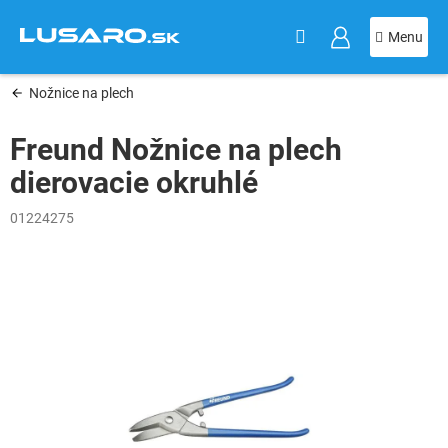
KOŠÍK
Prejsť
na
obsah
Nožnice na plech
Freund Nožnice na plech
dierovacie okruhlé
01224275