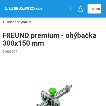
KOŠÍK
Prejsť
na
obsah
Ručné ohýbačky
FREUND premium - ohýbačka
300x150 mm
91603000