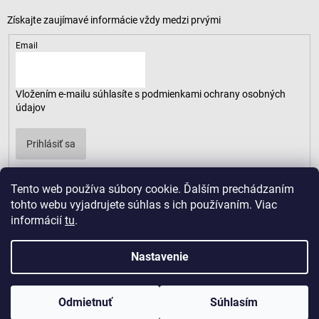
Email
Vložením e-mailu súhlasíte s
podmienkami ochrany osobných
údajov
Prihlásiť sa
Tento web používa súbory cookie. Ďalším prechádzaním
tohto webu vyjadrujete súhlas s ich používaním. Viac
informácií
tu
.
Nastavenie
Odmietnuť
Súhlasím
Copyright 2026
LUSARO
. Všetky práva vyhradené.
Vytvoril Shoptet
|
D2solutions
|
ShopCode