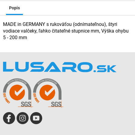
Popis
MADE in GERMANY s rukoväťou (odnímateľnou), štyri
vodiace valčeky, ľahko čitateľné stupnice mm, Výška ohybu
5 - 200 mm
Z
á
p
ä
t
i
e