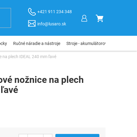
+421 911 234 348
NÁKUPNÝ
info@lusaro.sk
KOŠÍK
ôcky
Ručné náradie a nástroje
Stroje - akumulátorové, elektro, pneu
e na plech IDEAL 240 mm ľavé
vé nožnice na plech
ľavé