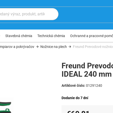
®
Stavebná chémia
Technická chémia
Ochranné a pracovné pom
ampiarov a pokrývačov
Nožnice na plech
Freund Prevodové nožnic
Freund Prevodo
IDEAL 240 mm 
01291240
Dodanie do 7 dní