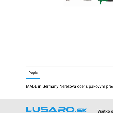
Popis
MADE in Germany Nerezová oceľ s pákovým prevo
Z
á
Všetko 
p