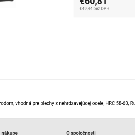
€60,81
€49,44 bez DPH
Jednotková
cena:
dom, vhodná pre plechy z nehrdzavejúcej ocele, HRC 58-60, 
o nákupe
O spoločnosti