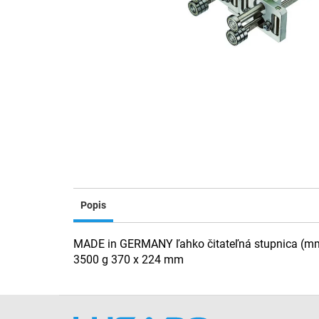
Popis
MADE in GERMANY ľahko čitateľná stupnica (mm),
3500 g 370 x 224 mm
Z
á