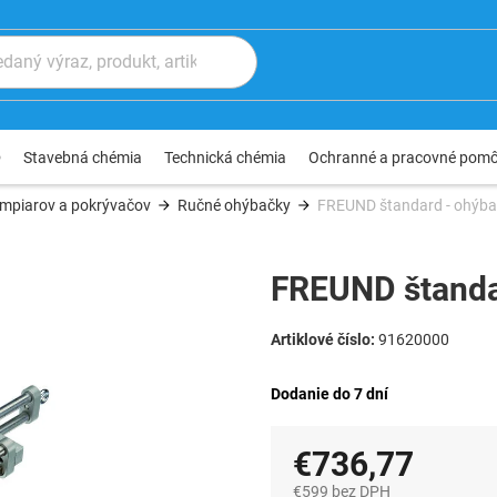
®
Stavebná chémia
Technická chémia
Ochranné a pracovné pom
ampiarov a pokrývačov
Ručné ohýbačky
FREUND štandard - ohýbač
FREUND štandar
91620000
Dodanie do 7 dní
€736,77
€599 bez DPH