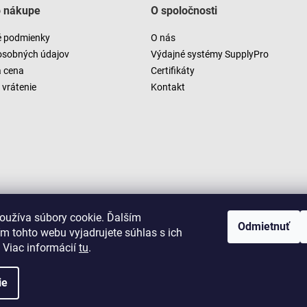
o nákupe
O spoločnosti
 podmienky
O nás
osobných údajov
Výdajné systémy SupplyPro
a cena
Certifikáty
vrátenie
Kontakt
oužíva súbory cookie. Ďalším
Odmietnuť
m tohto webu vyjadrujete súhlas s ich
 Viac informácií
tu
.
ie
Copyright 2026
LUSARO
. Všetky práva vyhradené.
Vytvoril Shoptet
|
D2solutions
|
ShopCode