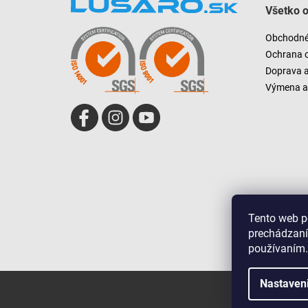
Všetko 
p
ä
Obchodné
t
Ochrana 
i
Doprava 
e
Výmena a 
Tento web p
prechádzaní
používaním.
Nastaven