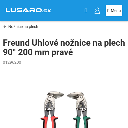
KOŠÍK
Prejsť
na
obsah
Nožnice na plech
Freund Uhlové nožnice na plech
90° 200 mm pravé
01296200