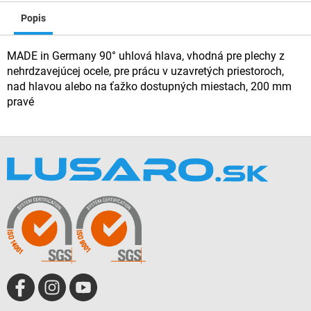
Popis
MADE in Germany 90° uhlová hlava, vhodná pre plechy z
nehrdzavejúcej ocele, pre prácu v uzavretých priestoroch,
nad hlavou alebo na ťažko dostupných miestach, 200 mm
pravé
Z
á
p
ä
t
i
e