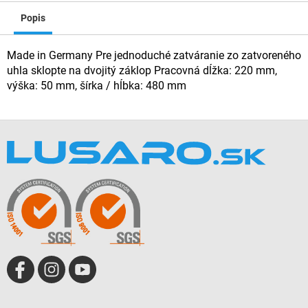
Popis
Made in Germany Pre jednoduché zatváranie zo zatvoreného
uhla sklopte na dvojitý záklop Pracovná dĺžka: 220 mm,
výška: 50 mm, šírka / hĺbka: 480 mm
Z
á
p
ä
t
i
e