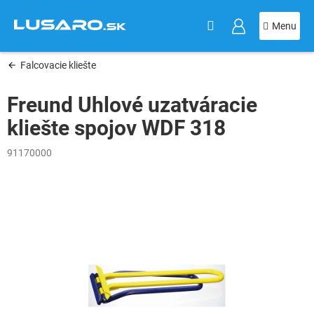
KOŠÍK
Prejsť
na
obsah
Falcovacie kliešte
Freund Uhlové uzatváracie
kliešte spojov WDF 318
91170000