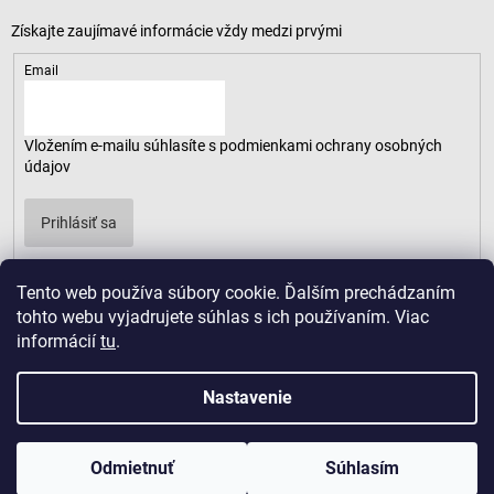
Email
Vložením e-mailu súhlasíte s
podmienkami ochrany osobných
údajov
Prihlásiť sa
Tento web používa súbory cookie. Ďalším prechádzaním
tohto webu vyjadrujete súhlas s ich používaním. Viac
informácií
tu
.
Nastavenie
Odmietnuť
Súhlasím
Copyright 2026
LUSARO
. Všetky práva vyhradené.
Vytvoril Shoptet
|
D2solutions
|
ShopCode