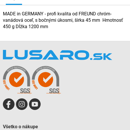
MADE in GERMANY - profi kvalita od FREUND chróm-
vanádová oceľ, s bočnými úkosmi, šírka 45 mm Hmotnosť
450 g Dĺžka 1200 mm
Z
á
p
ä
t
i
e
Všetko o nákupe