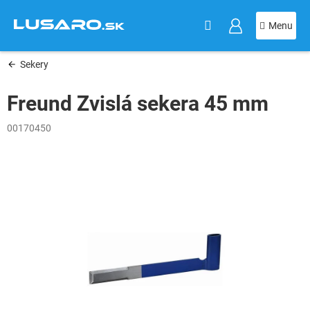
KOŠÍK
Prejsť
na
obsah
Sekery
Freund Zvislá sekera 45 mm
00170450