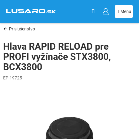
KOŠÍK
Prejsť
na
obsah
Príslušenstvo
Hlava RAPID RELOAD pre
PROFI vyžínače STX3800,
BCX3800
EP-19725