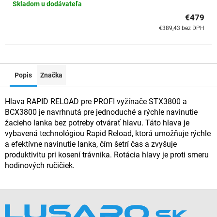
Skladom u dodávateľa
€479
€389,43 bez DPH
Popis
Značka
Hlava RAPID RELOAD pre PROFI vyžínače STX3800 a
BCX3800 je navrhnutá pre jednoduché a rýchle navinutie
žacieho lanka bez potreby otvárať hlavu. Táto hlava je
vybavená technológiou Rapid Reload, ktorá umožňuje rýchle
a efektívne navinutie lanka, čím šetrí čas a zvyšuje
produktivitu pri kosení trávnika. Rotácia hlavy je proti smeru
hodinových ručičiek.
Z
á
p