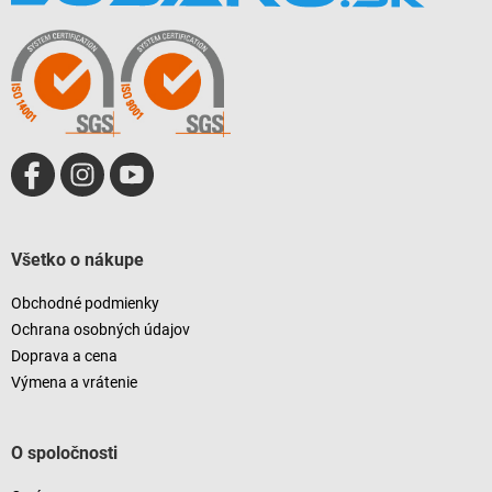
ä
t
i
e
Všetko o nákupe
Obchodné podmienky
Ochrana osobných údajov
Doprava a cena
Výmena a vrátenie
O spoločnosti