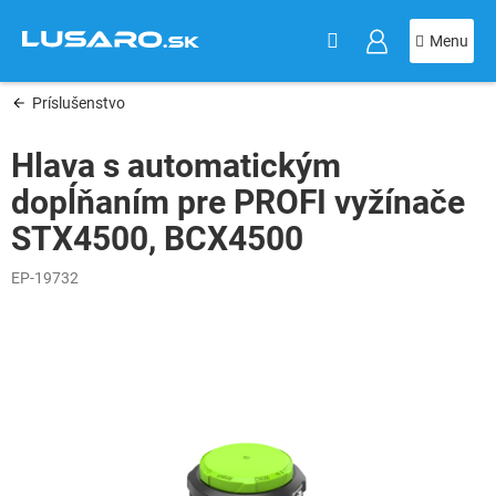
KOŠÍK
Prejsť
na
obsah
Príslušenstvo
Hlava s automatickým
dopĺňaním pre PROFI vyžínače
STX4500, BCX4500
EP-19732