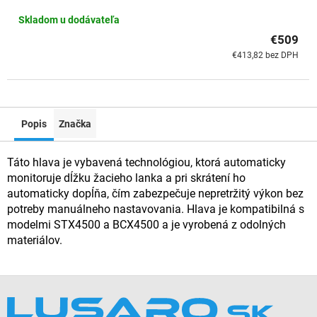
Skladom u dodávateľa
€509
€413,82 bez DPH
Popis
Značka
Táto hlava je vybavená technológiou, ktorá automaticky
monitoruje dĺžku žacieho lanka a pri skrátení ho
automaticky dopĺňa, čím zabezpečuje nepretržitý výkon bez
potreby manuálneho nastavovania. Hlava je kompatibilná s
modelmi STX4500 a BCX4500 a je vyrobená z odolných
materiálov.
Z
á
p