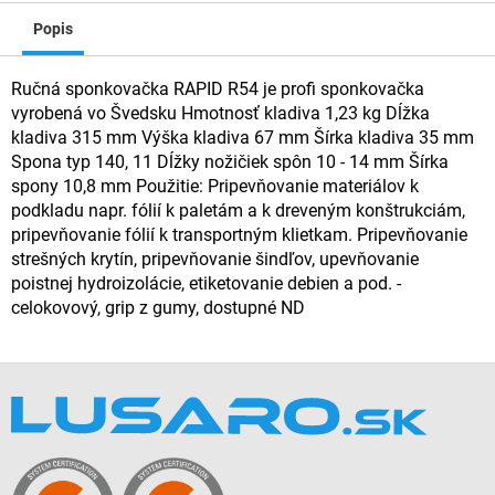
Popis
Ručná sponkovačka RAPID R54 je profi sponkovačka
vyrobená vo Švedsku Hmotnosť kladiva 1,23 kg Dĺžka
kladiva 315 mm Výška kladiva 67 mm Šírka kladiva 35 mm
Spona typ 140, 11 Dĺžky nožičiek spôn 10 - 14 mm Šírka
spony 10,8 mm Použitie: Pripevňovanie materiálov k
podkladu napr. fólií k paletám a k dreveným konštrukciám,
pripevňovanie fólií k transportným klietkam. Pripevňovanie
strešných krytín, pripevňovanie šindľov, upevňovanie
poistnej hydroizolácie, etiketovanie debien a pod. -
celokovový, grip z gumy, dostupné ND
Z
á
p
ä
t