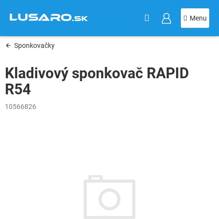
KOŠÍK
Prejsť
na
obsah
Sponkovačky
Kladivový sponkovač RAPID
R54
10566826