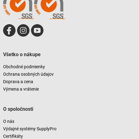
i
e
Všetko o nákupe
Obchodné podmienky
Ochrana osobných údajov
Doprava a cena
Výmena a vrátenie
O spoločnosti
O nás
Výdajné systémy SupplyPro
Certifikáty