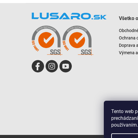
Z
á
Všetko 
p
ä
Obchodné
t
Ochrana 
i
Doprava 
e
Výmena a 
Tento web p
prechádzaní
používaním.