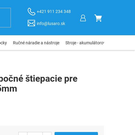
+421 911 234 348
NÁKUPNÝ
info@lusaro.sk
KOŠÍK
ôcky
Ručné náradie a nástroje
Stroje - akumulátorové, elektro, pneu
bočné štiepacie pre
15mm