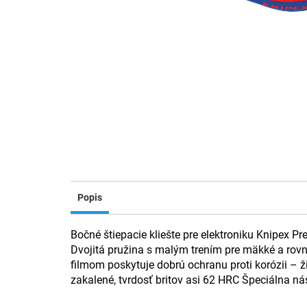
Popis
Bočné štiepacie kliešte pre elektroniku Knipex Pr
Dvojitá pružina s malým trením pre mäkké a rovn
filmom poskytuje dobrú ochranu proti korózii –
zakalené, tvrdosť britov asi 62 HRC Špeciálna nást