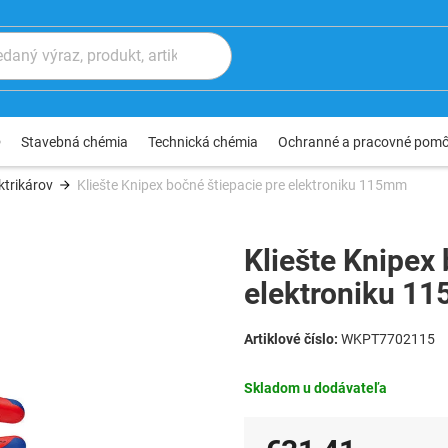
®
Stavebná chémia
Technická chémia
Ochranné a pracovné pom
ktrikárov
Kliešte Knipex bočné štiepacie pre elektroniku 115mm
Kliešte Knipex 
elektroniku 1
WKPT7702115
Skladom u dodávateľa