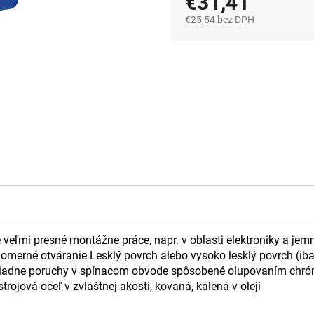
€31,41
€25,54 bez DPH
Jednotková
cena:
e veľmi presné montážne práce, napr. v oblasti elektroniky a jem
omerné otváranie Lesklý povrch alebo vysoko lesklý povrch (ib
 žiadne poruchy v spínacom obvode spôsobené olupovaním chróm
rojová oceľ v zvláštnej akosti, kovaná, kalená v oleji