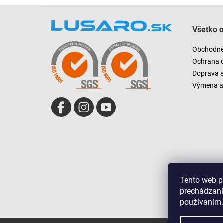
Z
á
Všetko 
p
ä
Obchodné
t
Ochrana 
i
Doprava 
e
Výmena a 
Tento web p
prechádzaní
používaním.