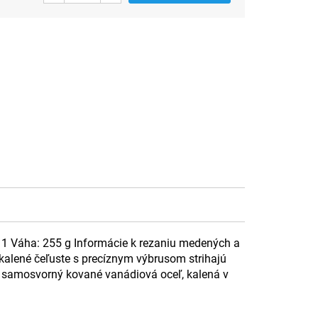
1 Váha: 255 g Informácie k rezaniu medených a
 kalené čeľuste s precíznym výbrusom strihajú
ĺb, samosvorný kované vanádiová oceľ, kalená v