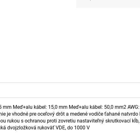
Jednotková
cena:
165 mm Meď+alu kábel: 15,0 mm Meď+alu kábel: 50,0 mm2 AWG: 
 nie je vhodné pre oceľový drôt a medené vodiče ťahané natvrdo
dnou rukou s ochranou proti zovretiu nastaviteľný skrutkovací k
cká dvojzložková rukoväť VDE, do 1000 V