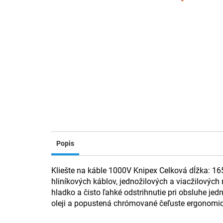
Popis
Kliešte na káble 1000V Knipex Celková dĺžka: 
hliníkových káblov, jednožilových a viacžilových
hladko a čisto ľahké odstrihnutie pri obsluhe je
oleji a popustená chrómované čeľuste ergonomi