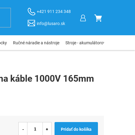
+421 911 234 348
NÁKUPNÝ
info@lusaro.sk
KOŠÍK
ôcky
Ručné náradie a nástroje
Stroje - akumulátorové, elektro, pneu
x na káble 1000V 165mm
Pridať do košíka