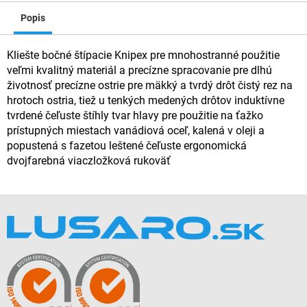
Popis
Kliešte bočné štípacie Knipex pre mnohostranné použitie
veľmi kvalitný materiál a precízne spracovanie pre dlhú
životnosť precízne ostrie pre mäkký a tvrdý drôt čistý rez na
hrotoch ostria, tiež u tenkých medených drôtov induktívne
tvrdené čeľuste štíhly tvar hlavy pre použitie na ťažko
prístupných miestach vanádiová oceľ, kalená v oleji a
popustená s fazetou leštené čeľuste ergonomická
dvojfarebná viaczložková rukoväť
Z
á
p
ä
t
i
e