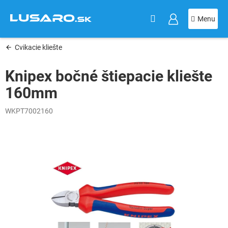
KOŠÍK
Prejsť
na
obsah
Cvikacie kliešte
Knipex bočné štiepacie kliešte
160mm
WKPT7002160