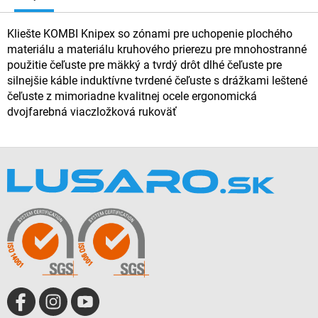
Kliešte KOMBI Knipex so zónami pre uchopenie plochého
materiálu a materiálu kruhového prierezu pre mnohostranné
použitie čeľuste pre mäkký a tvrdý drôt dlhé čeľuste pre
silnejšie káble induktívne tvrdené čeľuste s drážkami leštené
čeľuste z mimoriadne kvalitnej ocele ergonomická
dvojfarebná viaczložková rukoväť
Z
á
p
ä
t
i
e