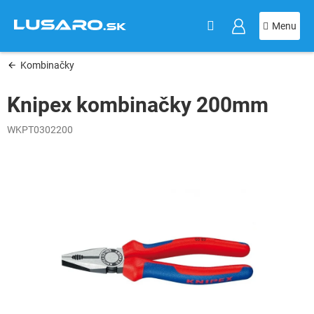
KOŠÍK
Prejsť
na
obsah
Kombinačky
Knipex kombinačky 200mm
WKPT0302200