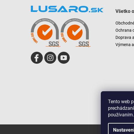
á
Všetko 
p
ä
Obchodné
t
Ochrana 
i
Doprava 
e
Výmena a 
Tento web p
prechádzaní
používaním.
Nastaven