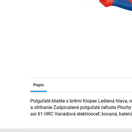
Popis
Polguľaté kliešte s britmi Knipex Leštená hlava
a strihanie Zašpicatené polguľaté čeľuste Plochy 
asi 61 HRC Vanádová elektrooceľ; kovaná, kalená 
Z