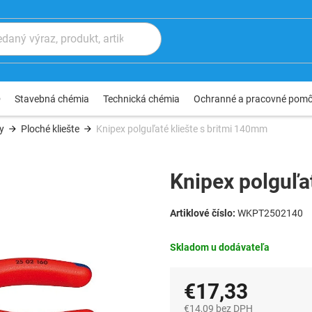
®
Stavebná chémia
Technická chémia
Ochranné a pracovné pom
ty
Ploché kliešte
Knipex polguľaté kliešte s britmi 140mm
Knipex polguľa
WKPT2502140
Skladom u dodávateľa
€17,33
€14,09 bez DPH