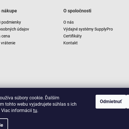
o nákupe
O spoločnosti
 podmienky
O nás
osobných údajov
Výdajné systémy SupplyPro
a cena
Certifikáty
vrátenie
Kontakt
oužíva súbory cookie. Ďalším
Odmietnuť
m tohto webu vyjadrujete súhlas s ich
 Viac informácií
tu
.
ie
Copyright 2026
LUSARO
. Všetky práva vyhradené.