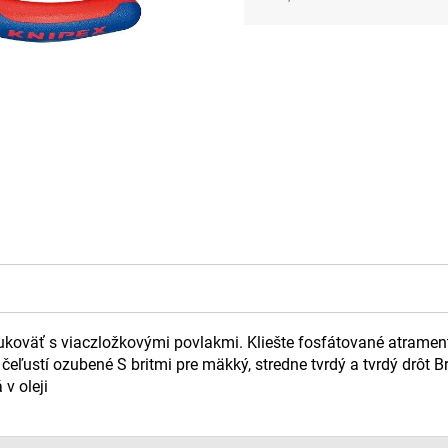
Jednotková
cena:
, rukoväť s viaczložkovými povlakmi. Kliešte fosfátované atra
čeľustí ozubené S britmi pre mäkký, stredne tvrdý a tvrdý drôt B
v oleji