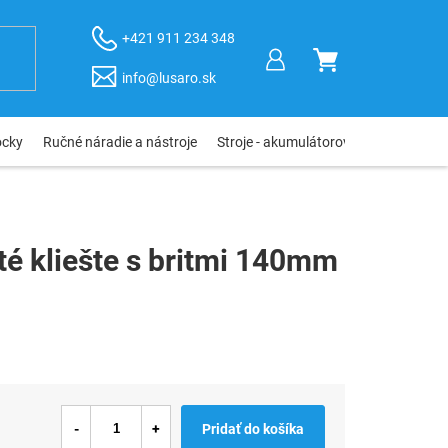
+421 911 234 348
NÁKUPNÝ
info@lusaro.sk
KOŠÍK
ôcky
Ručné náradie a nástroje
Stroje - akumulátorové, elektro, pneu
té kliešte s britmi 140mm
Pridať do košíka