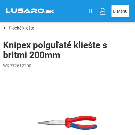
KOŠÍK
Prejsť
na
obsah
Ploché kliešte
Knipex polguľaté kliešte s
britmi 200mm
WKPT2612200