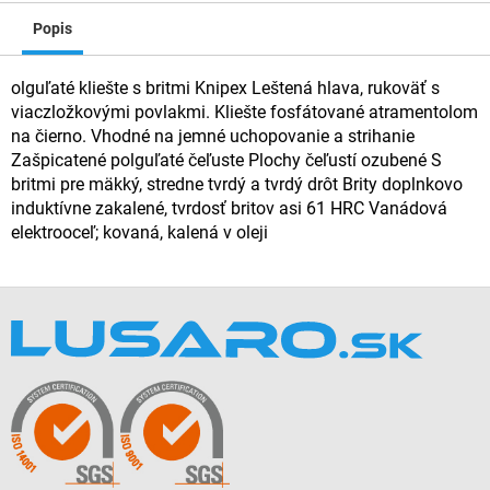
Popis
olguľaté kliešte s britmi Knipex Leštená hlava, rukoväť s
viaczložkovými povlakmi. Kliešte fosfátované atramentolom
na čierno. Vhodné na jemné uchopovanie a strihanie
Zašpicatené polguľaté čeľuste Plochy čeľustí ozubené S
britmi pre mäkký, stredne tvrdý a tvrdý drôt Brity doplnkovo
induktívne zakalené, tvrdosť britov asi 61 HRC Vanádová
elektrooceľ; kovaná, kalená v oleji
Z
á
p
ä
t
i
e