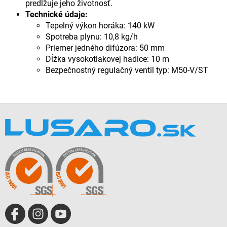
predlžuje jeho životnosť.
Technické údaje:
Tepelný výkon horáka: 140 kW
Spotreba plynu: 10,8 kg/h
Priemer jedného difúzora: 50 mm
Dĺžka vysokotlakovej hadice: 10 m
Bezpečnostný regulačný ventil typ: M50-V/ST
Z
á
p
ä
t
i
e