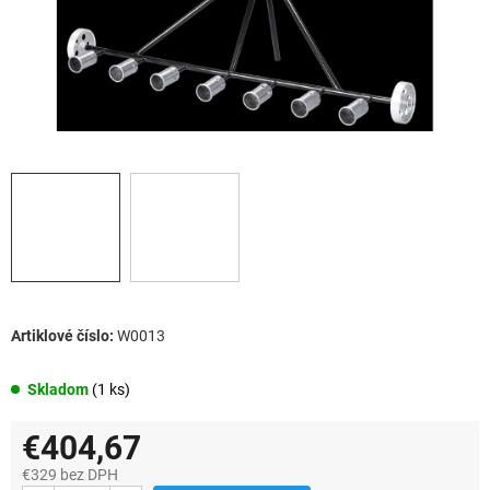
W0013
Skladom
(1 ks)
€404,67
€329 bez DPH