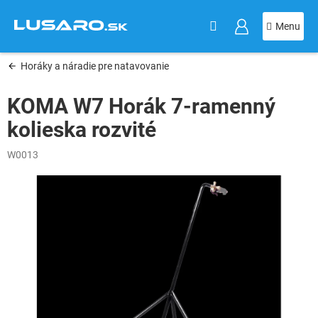
KOŠÍK
Prejsť
na
obsah
Horáky a náradie pre natavovanie
KOMA W7 Horák 7-ramenný
kolieska rozvité
W0013