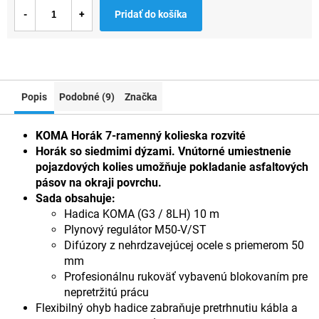
Jednotková
Pridať do košíka
cena:
Popis
Podobné (9)
Značka
KOMA Horák 7-ramenný kolieska rozvité
Horák so siedmimi dýzami. Vnútorné umiestnenie
pojazdových kolies umožňuje pokladanie asfaltových
pásov na okraji povrchu.
Sada obsahuje:
Hadica KOMA (G3 / 8LH) 10 m
Plynový regulátor M50-V/ST
Difúzory z nehrdzavejúcej ocele s priemerom 50
mm
Profesionálnu rukoväť vybavenú blokovaním pre
nepretržitú prácu
Flexibilný ohyb hadice zabraňuje pretrhnutiu kábla a