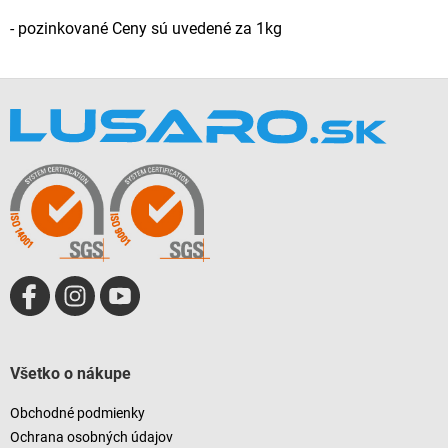
- pozinkované Ceny sú uvedené za 1kg
Z
á
p
ä
t
i
e
Všetko o nákupe
Obchodné podmienky
Ochrana osobných údajov