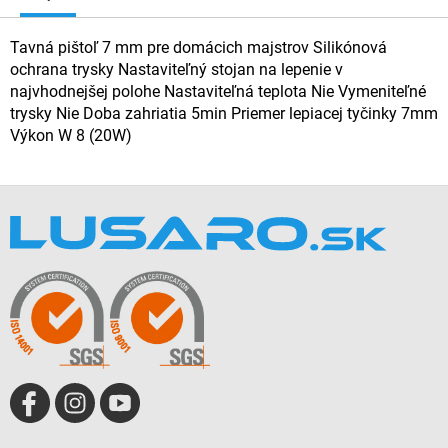
Tavná pištoľ 7 mm pre domácich majstrov Silikónová
ochrana trysky Nastaviteľný stojan na lepenie v
najvhodnejšej polohe Nastaviteľná teplota Nie Vymeniteľné
trysky Nie Doba zahriatia 5min Priemer lepiacej tyčinky 7mm
Výkon W 8 (20W)
Z
á
p
ä
t
i
e