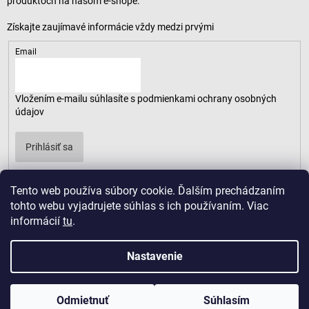
produktoch na našom e-shope.
Email
Vložením e-mailu súhlasíte s
podmienkami ochrany osobných
údajov
Prihlásiť sa
Tento web používa súbory cookie. Ďalším prechádzaním
tohto webu vyjadrujete súhlas s ich používaním. Viac
informácií
tu
.
Nastavenie
Odmietnuť
Súhlasím
Copyright 2026
LUSARO
. Všetky práva vyhradené.