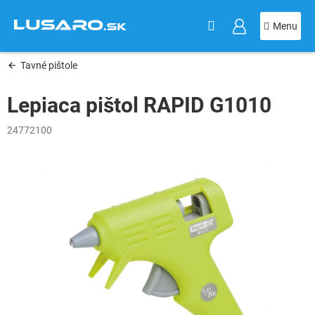
KOŠÍK
Prejsť
na
obsah
Tavné pištole
Lepiaca pištol RAPID G1010
24772100