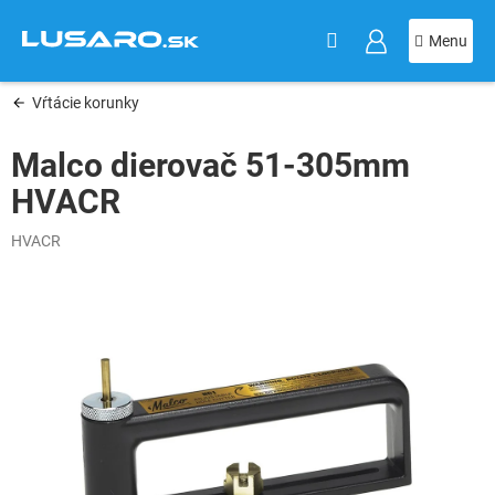
KOŠÍK
Prejsť
na
obsah
Vŕtácie korunky
Malco dierovač 51-305mm
HVACR
HVACR