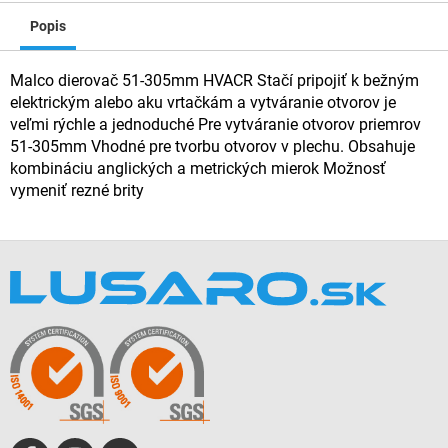
Popis
Malco dierovač 51-305mm HVACR Stačí pripojiť k bežným
elektrickým alebo aku vrtačkám a vytváranie otvorov je
veľmi rýchle a jednoduché Pre vytváranie otvorov priemrov
51-305mm Vhodné pre tvorbu otvorov v plechu. Obsahuje
kombináciu anglických a metrických mierok Možnosť
vymeniť rezné brity
Z
á
p
ä
t
i
e