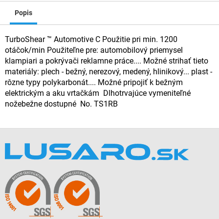
Popis
TurboShear ™ Automotive C Použitie pri min. 1200
otáčok/min Použiteľne pre: automobilový priemysel
klampiari a pokrývači reklamne práce.... Možné strihať tieto
materiály: plech - bežný, nerezový, medený, hlinikový... plast -
rôzne typy polykarbonát.... Možné pripojiť k bežným
elektrickým a aku vrtačkám Dlhotrvajúce vymeniteľné
nožebežne dostupné No. TS1RB
Z
á
p
ä
t
i
e