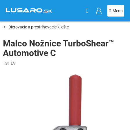
KOŠÍK
Prejsť
na
obsah
Dierovacie a prestrihovacie kliešte
Malco Nožnice TurboShear™
Automotive C
TS1 EV