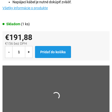
Napájací kábel je nutné dokúpiť zvlášť.
Všetky informácie o produkte
Skladom
(1 ks)
€191,88
€156 bez DPH
Jednotková
Pridať do košíka
cena: