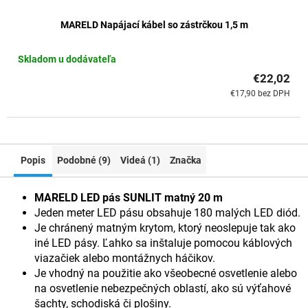
MARELD Napájací kábel so zástrčkou 1,5 m
Skladom u dodávateľa
€22,02
€17,90 bez DPH
Popis
Podobné (9)
Videá (1)
Značka
MARELD LED pás SUNLIT matný 20 m
Jeden meter LED pásu obsahuje 180 malých LED diód.
Je chránený matným krytom, ktorý neoslepuje tak ako
iné LED pásy. Ľahko sa inštaluje pomocou káblových
viazačiek alebo montážnych háčikov.
Je vhodný na použitie ako všeobecné osvetlenie alebo
na osvetlenie nebezpečných oblastí, ako sú výťahové
šachty, schodiská či plošiny.