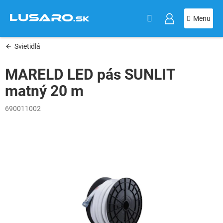
KOŠÍK
Prejsť
na
obsah
Svietidlá
MARELD LED pás SUNLIT
matný 20 m
690011002