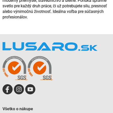
moderný priemysel, stavebníctvo a dielne. Ponúka správne
svetlo pre každý druh práce, či už potrebujete silu, presnosť
alebo výnimočnú životnosť. Ideálna voľba pre súčasných
profesionálov.
Z
á
p
ä
t
i
e
Všetko o nákupe