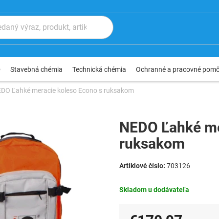
®
Stavebná chémia
Technická chémia
Ochranné a pracovné pom
DO Ľahké meracie koleso Econo s ruksakom
NEDO Ľahké me
ruksakom
703126
Skladom u dodávateľa