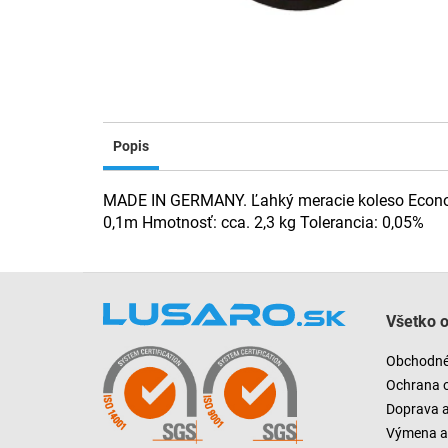
Popis
MADE IN GERMANY. Ľahký meracie koleso Econo -
0,1m Hmotnosť: cca. 2,3 kg Tolerancia: 0,05%
Z
á
Všetko 
p
ä
Obchodné
t
Ochrana 
i
Doprava 
e
Výmena a 