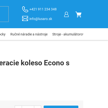
+421 911 234 348
NÁKUPNÝ
info@lusaro.sk
KOŠÍK
ôcky
Ručné náradie a nástroje
Stroje - akumulátorové, elektro, pneu
racie koleso Econo s