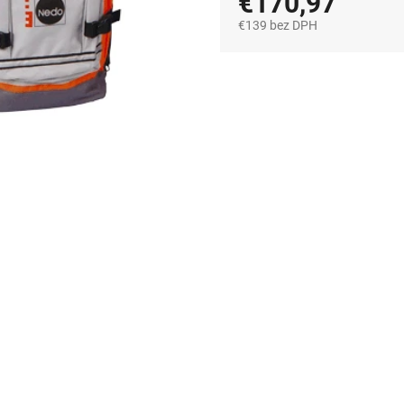
€170,97
€139 bez DPH
Jednotková
cena: