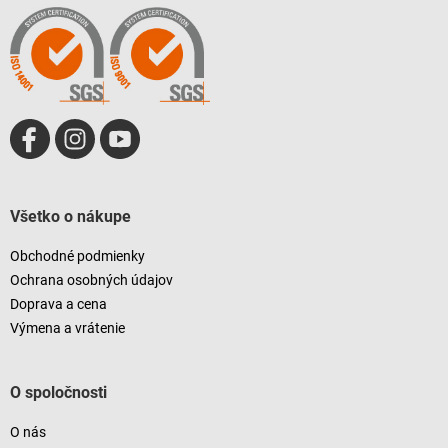
t
i
e
Všetko o nákupe
Obchodné podmienky
Ochrana osobných údajov
Doprava a cena
Výmena a vrátenie
O spoločnosti
O nás