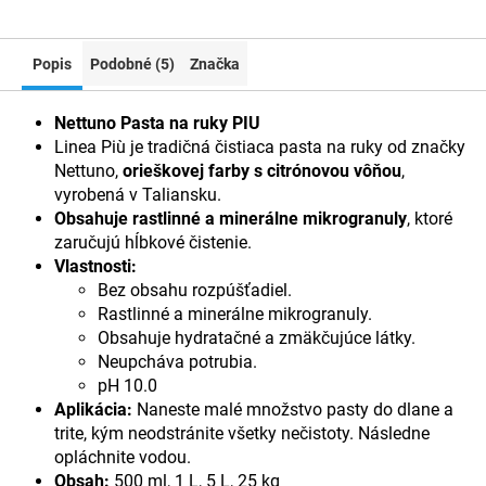
Popis
Podobné (5)
Značka
Nettuno Pasta na ruky PIU
Linea Più je tradičná čistiaca pasta na ruky od značky
Nettuno,
orieškovej farby s citrónovou vôňou
,
vyrobená v Taliansku.
Obsahuje rastlinné a minerálne mikrogranuly
, ktoré
zaručujú hĺbkové čistenie.
Vlastnosti:
Bez obsahu rozpúšťadiel.
Rastlinné a minerálne mikrogranuly.
Obsahuje hydratačné a zmäkčujúce látky.
Neupcháva potrubia.
pH 10.0
Aplikácia:
Naneste malé množstvo pasty do dlane a
trite, kým neodstránite všetky nečistoty. Následne
opláchnite vodou.
Obsah:
500 ml, 1 L, 5 L, 25 kg