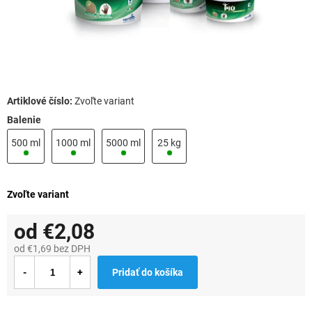
Zvoľte variant
Balenie
500 ml
1000 ml
5000 ml
25 kg
Zvoľte variant
od
€2,08
od
€1,69
bez DPH
Jednotková
Pridať do košíka
cena: