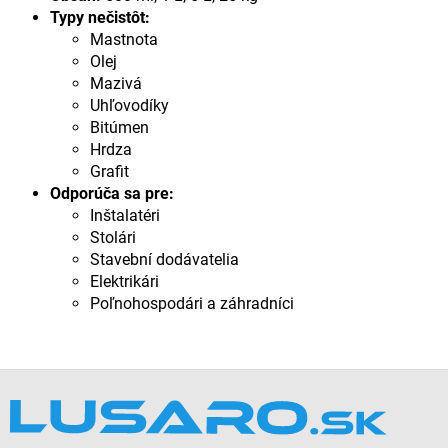
Typy nečistôt:
Mastnota
Olej
Mazivá
Uhľovodíky
Bitúmen
Hrdza
Grafit
Odporúča sa pre:
Inštalatéri
Stolári
Stavební dodávatelia
Elektrikári
Poľnohospodári a záhradníci
Z
á
p
ä