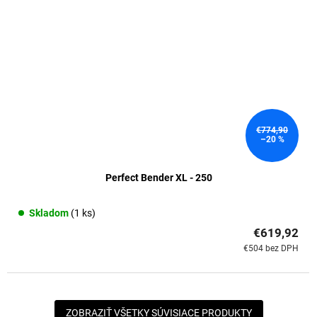
€774,90
–20 %
Perfect Bender XL - 250
Skladom
(1 ks)
€619,92
€504 bez DPH
ZOBRAZIŤ VŠETKY SÚVISIACE PRODUKTY