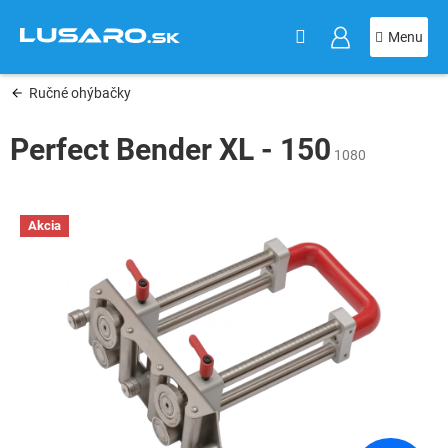
KOŠÍK
Prejsť
na
obsah
Ručné ohýbačky
Perfect Bender XL - 150
1080
Akcia