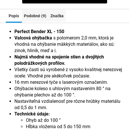
Popis
Podobné (9)
Značka
Perfect Bender XL - 150
Valcová ohýbačka
s polomerom 2,0 mm, ktorá je
vhodná na ohýbanie mäkkých materiálov, ako sú:
zinok, hliník, meď a i.
Najmä vhodné na spojenie stien a dvojitých
polodrážkových profilov.
Všetky časti sú vyrobené z vysoko kvalitnej nerezovej
ocele. Vhodné pre akékoľvek počasie.
16 mm nerezové tyče s laserovým označením.
Ohýbacie koleso s uhlovým nastavením 80 ° na
ohýbanie plechov až do 100 °.
Nastaviteľná vzdialenosť pre rôzne hrúbky materiálu
od 0,5 do 1 mm.
Technické údaje:
Ohyb až do 100 °
Hĺbka vloženia od 5 do 150 mm