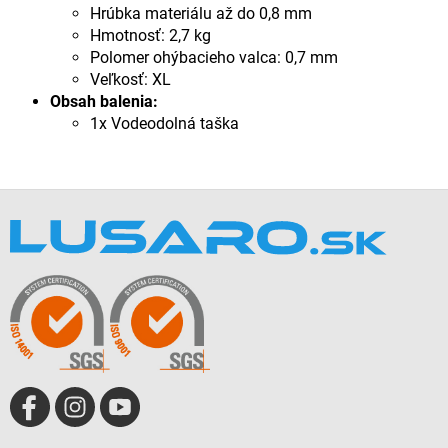
Hrúbka materiálu až do 0,8 mm
Hmotnosť: 2,7 kg
Polomer ohýbacieho valca: 0,7 mm
Veľkosť: XL
Obsah balenia:
1x Vodeodolná taška
Z
á
p
ä
t
i
e