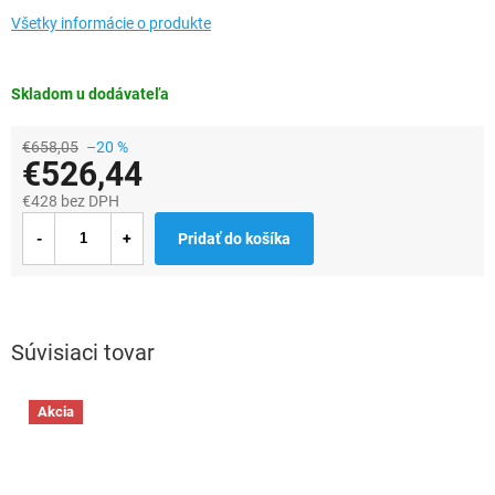
Všetky informácie o produkte
Skladom u dodávateľa
€658,05
–20 %
€526,44
€428 bez DPH
Jednotková
Pridať do košíka
cena:
Súvisiaci tovar
Akcia