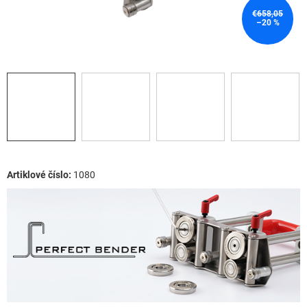
€658,05
–20 %
1080