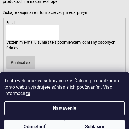
produktoch na našom e-shope.
Email
Vložením e-mailu súhlasíte s
podmienkami ochrany osobných
údajov
Prihlásiť sa
Tento web používa súbory cookie. Ďalším prechádzaním
tohto webu vyjadrujete súhlas s ich používaním. Viac
informácií
tu
.
Nastavenie
Odmietnuť
Súhlasím
Copyright 2026
LUSARO
. Všetky práva vyhradené.