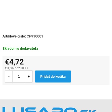
CP910001
Skladom u dodávateľa
€4,72
€3,84 bez DPH
Jednotková
Pridať do košíka
cena:
Z
á