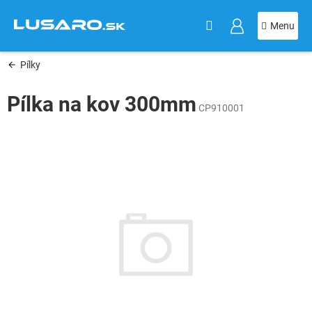
KOŠÍK
Prejsť
na
obsah
Pílky
Pílka na kov 300mm
CP910001