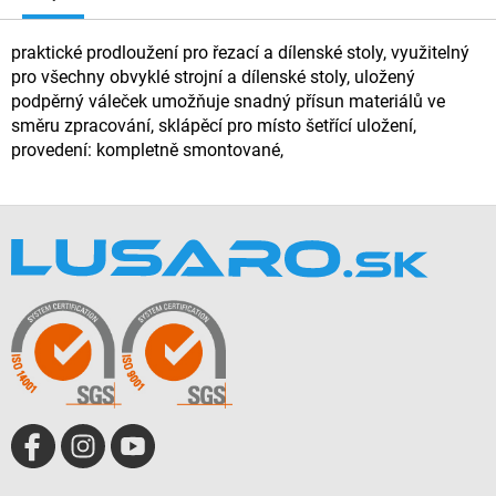
praktické prodloužení pro řezací a dílenské stoly, využitelný
pro všechny obvyklé strojní a dílenské stoly, uložený
podpěrný váleček umožňuje snadný přísun materiálů ve
směru zpracování, sklápěcí pro místo šetřící uložení,
provedení: kompletně smontované,
Z
á
p
ä
t
i
e