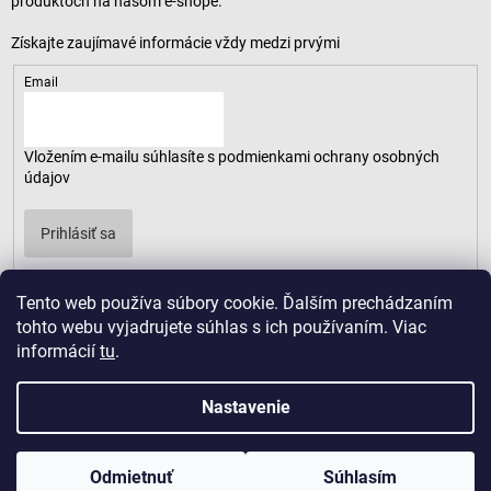
produktoch na našom e-shope.
Email
Vložením e-mailu súhlasíte s
podmienkami ochrany osobných
údajov
Prihlásiť sa
Tento web používa súbory cookie. Ďalším prechádzaním
tohto webu vyjadrujete súhlas s ich používaním. Viac
informácií
tu
.
Nastavenie
Odmietnuť
Súhlasím
Copyright 2026
LUSARO
. Všetky práva vyhradené.