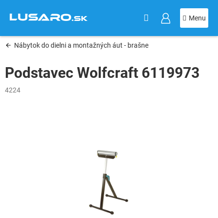
KOŠÍK
Prejsť
na
obsah
Nábytok do dielni a montažných áut - brašne
Podstavec Wolfcraft 6119973
4224