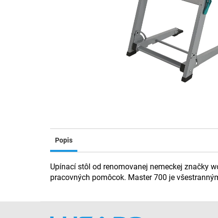
Popis
Upínací stôl od renomovanej nemeckej značky wol
pracovných pomôcok. Master 700 je všestranným
Z
á