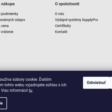
o nákupe
O spoločnosti
 podmienky
O nás
osobných údajov
Výdajné systémy SupplyPro
a cena
Certifikáty
vrátenie
Kontakt
oužíva súbory cookie. Ďalším
Odmietnuť
m tohto webu vyjadrujete súhlas s ich
 Viac informácií
tu
.
ie
Copyright 2026
LUSARO
. Všetky práva vyhradené.
Vytvoril Shoptet
|
D2solutions
|
ShopCode