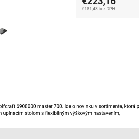
€223,16
€181,43 bez DPH
Jednotková
cena:
fcraft 6908000 master 700. Ide o novinku v sortimente, ktorá p
 upínacím stolom s flexibilným výškovým nastavením,