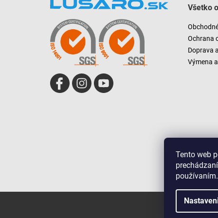
Všetko 
p
ä
Obchodné
t
Ochrana 
i
Doprava 
e
Výmena a 
Tento web p
prechádzaní
používaním.
Nastaven