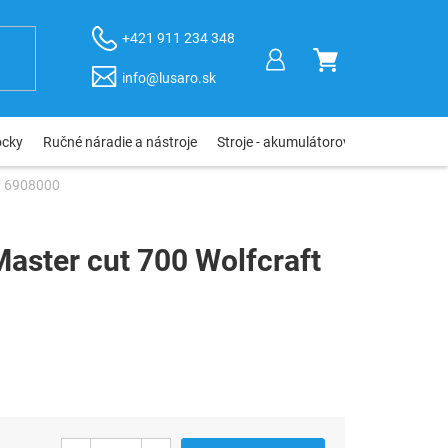
+421 911 234 348
NÁKUPNÝ
info@lusaro.sk
KOŠÍK
ôcky
Ručné náradie a nástroje
Stroje - akumulátorové, elektro, pneu
ft 6908000
Master cut 700 Wolfcraft