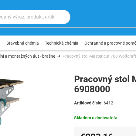
®
Stavebná chémia
Technická chémia
Ochranné a pracovné pom
lni a montažných áut - brašne
Pracovný stol Master cut 700 Wolfcra
Pracovný stol 
6908000
6412
Skladom u dodávateľa