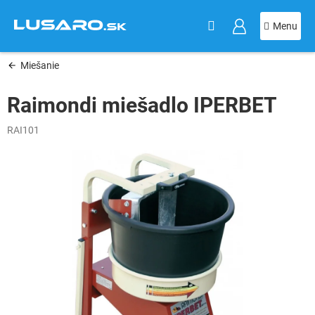
KOŠÍK
Prejsť
na
obsah
Miešanie
Raimondi miešadlo IPERBET
RAI101