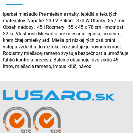
Iperbet miešadlo Pre miešanie malty, lepidlá a tekutých
materiálov. Napätie: 230 V Príkon: 370 W Otáčky: 55 / min.
Obsah nádoby: 45 l Rozmery: 55 x 45 x 78 cm Hmotnosť:
32 kg Vlastnosti Miešadlo pre miešanie lepidlá, cementu,
kremičitej omietky atď. Mieša pri nízkej rýchlosti bráni
vstupu vzduchu do roztoku, čo zaisťuje jej rovnomernosť.
Robustný miešacej rameno zvyšuje bezpečnosť a umožňuje
ľahkú kontrolu procesu. Balenie obsahuje: dve vedrá 45
litrov, miešacie rameno, imbus kľúč, návod
Z
á
p
ä
t
i
e