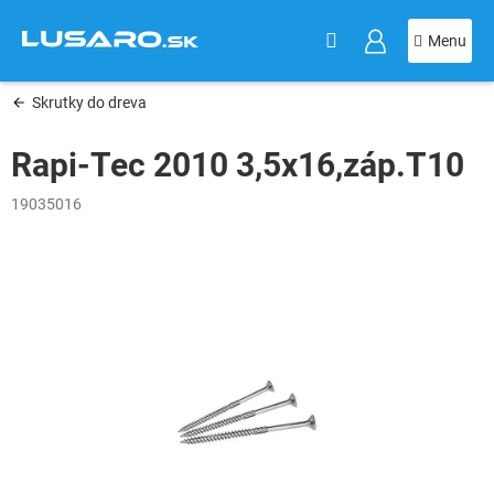
KOŠÍK
Prejsť
na
obsah
Skrutky do dreva
Rapi-Tec 2010 3,5x16,záp.T10
19035016