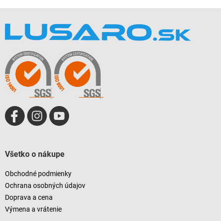
Z
á
p
ä
t
i
e
Všetko o nákupe
Obchodné podmienky
Ochrana osobných údajov
Doprava a cena
Výmena a vrátenie