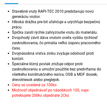
Stavebné vruty RAPI-TEC 2010 predstavujú novú
generáciu vrutov.
Hlboká drážka pre bit uľahčuje a urýchľuje bezpečnú
prácu.
Špička zaistí rýchle zahryznutie vrutu do materiálu.
Dvojchodý závit dáva vrutom oveľa vyššiu rýchlosť
zaskrutkovania, čo prináša veľkú úsporu pracovného
času.
Dvojnásobná vrstva zinku zvyšuje odolnosť proti
korózii.
Špeciálne klzný povlak znižuje odpor proti
zaskrutkovaniu a umožní použitie bez predvŕtania do
všetkého konštrukčného reziva, OSB a MDF dosiek,
drevotriesok alebo preglejok.
Ceny sú uvedené za 100ks
Možnosť objednávať po násobkoch 100, napr.
potrebujete 200ks objednáte 2Cks