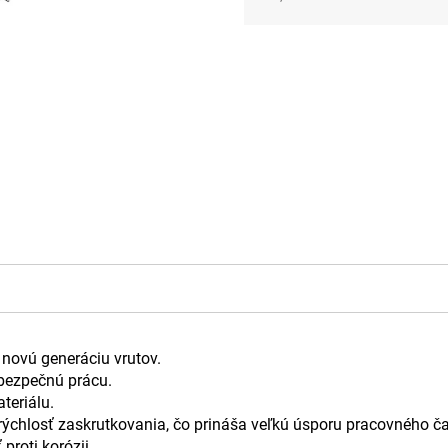
Jednotková
cena:
novú generáciu vrutov.
 bezpečnú prácu.
teriálu.
rýchlosť zaskrutkovania, čo prináša veľkú úsporu pracovného č
proti korózii.