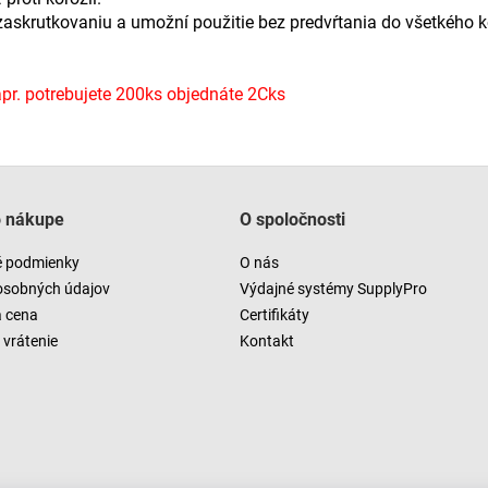
 zaskrutkovaniu a umožní použitie bez predvŕtania do všetkého
r. potrebujete 200ks objednáte 2Cks
o nákupe
O spoločnosti
 podmienky
O nás
osobných údajov
Výdajné systémy SupplyPro
a cena
Certifikáty
vrátenie
Kontakt