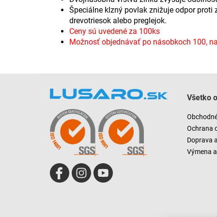
Špeciálne klzný povlak znižuje odpor proti
drevotriesok alebo preglejok.
Ceny sú uvedené za 100ks
Možnosť objednávať po násobkoch 100, nap
Z
á
Všetko 
p
ä
Obchodné
t
Ochrana 
i
Doprava 
e
Výmena a 