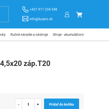
+421 911 234 348
NÁKUPNÝ
info@lusaro.sk
KOŠÍK
ôcky
Ručné náradie a nástroje
Stroje - akumulátorové, elektro, pneu
 4,5x20 záp.T20
Pridať do košíka