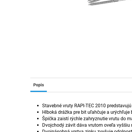
Popis
Stavebné vruty RAPI-TEC 2010 predstavujú 
Hlboká drážka pre bit uľahčuje a urýchľuje
Špička zaistí rýchle zahryznutie vrutu do ma
Dvojchodý závit dáva vrutom oveľa vyššiu 
Dvojnásobná vrstva zinku zvyšuje odolnosť 