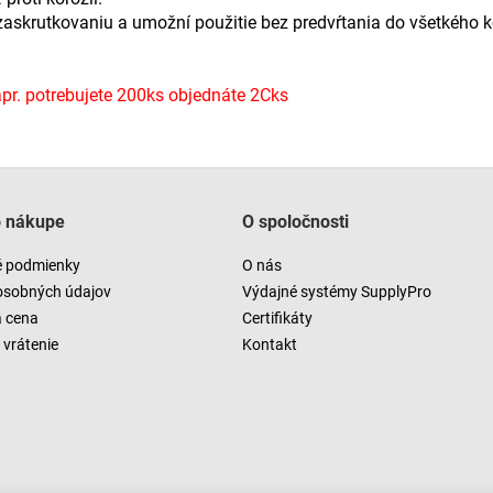
 zaskrutkovaniu a umožní použitie bez predvŕtania do všetkého
r. potrebujete 200ks objednáte 2Cks
o nákupe
O spoločnosti
 podmienky
O nás
osobných údajov
Výdajné systémy SupplyPro
a cena
Certifikáty
vrátenie
Kontakt