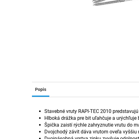
Popis
Stavebné vruty RAPI-TEC 2010 predstavujú 
Hlboká drážka pre bit uľahčuje a urýchľuje
Špička zaistí rýchle zahryznutie vrutu do ma
Dvojchodý závit dáva vrutom oveľa vyššiu 
Dvojnásobná vrstva zinku zvyšuje odolnosť 