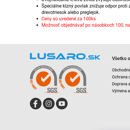
Špeciálne klzný povlak znižuje odpor proti
drevotriesok alebo preglejok.
Ceny sú uvedené za 100ks
Možnosť objednávať po násobkoch 100, nap
Z
á
Všetko 
p
ä
Obchodné
t
Ochrana 
i
Doprava 
e
Výmena a 