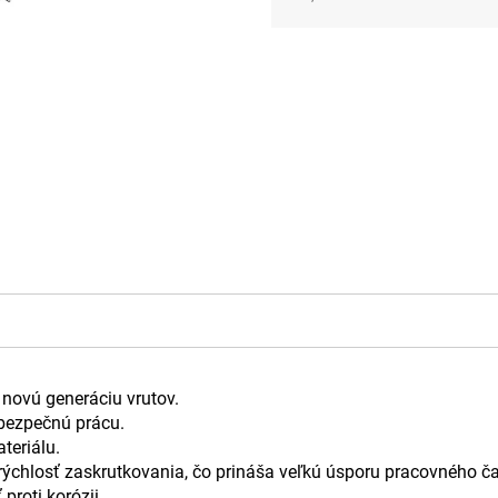
Jednotková
cena:
novú generáciu vrutov.
 bezpečnú prácu.
teriálu.
rýchlosť zaskrutkovania, čo prináša veľkú úsporu pracovného č
proti korózii.