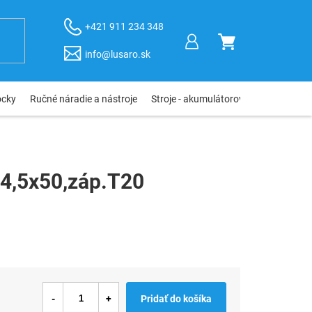
+421 911 234 348
NÁKUPNÝ
info@lusaro.sk
KOŠÍK
ôcky
Ručné náradie a nástroje
Stroje - akumulátorové, elektro, pneu
 4,5x50,záp.T20
Pridať do košíka