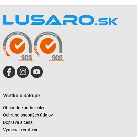
Z
á
p
ä
t
i
e
Všetko o nákupe
Obchodné podmienky
Ochrana osobných údajov
Doprava a cena
Výmena a vrátenie