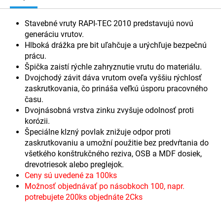
Stavebné vruty RAPI-TEC 2010 predstavujú novú
generáciu vrutov.
Hlboká drážka pre bit uľahčuje a urýchľuje bezpečnú
prácu.
Špička zaistí rýchle zahryznutie vrutu do materiálu.
Dvojchodý závit dáva vrutom oveľa vyššiu rýchlosť
zaskrutkovania, čo prináša veľkú úsporu pracovného
času.
Dvojnásobná vrstva zinku zvyšuje odolnosť proti
korózii.
Špeciálne klzný povlak znižuje odpor proti
zaskrutkovaniu a umožní použitie bez predvŕtania do
všetkého konštrukčného reziva, OSB a MDF dosiek,
drevotriesok alebo preglejok.
Ceny sú uvedené za 100ks
Možnosť objednávať po násobkoch 100, napr.
potrebujete 200ks objednáte 2Cks