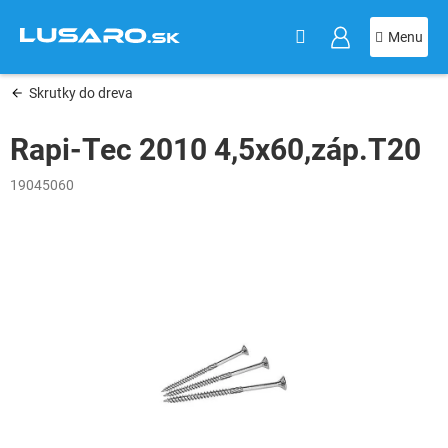
KOŠÍK
Prejsť
na
obsah
Skrutky do dreva
Rapi-Tec 2010 4,5x60,záp.T20
19045060