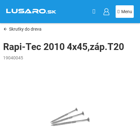
KOŠÍK
Prejsť
na
obsah
Skrutky do dreva
Rapi-Tec 2010 4x45,záp.T20
19040045