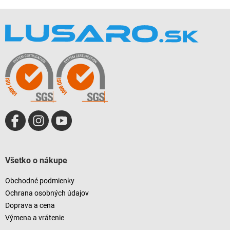
Z
á
p
ä
t
i
e
Všetko o nákupe
Obchodné podmienky
Ochrana osobných údajov
Doprava a cena
Výmena a vrátenie