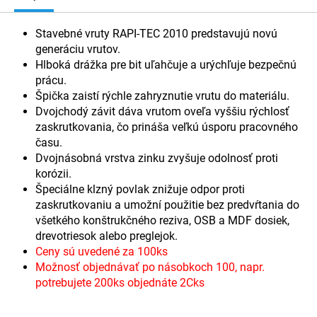
Stavebné vruty RAPI-TEC 2010 predstavujú novú
generáciu vrutov.
Hlboká drážka pre bit uľahčuje a urýchľuje bezpečnú
prácu.
Špička zaistí rýchle zahryznutie vrutu do materiálu.
Dvojchodý závit dáva vrutom oveľa vyššiu rýchlosť
zaskrutkovania, čo prináša veľkú úsporu pracovného
času.
Dvojnásobná vrstva zinku zvyšuje odolnosť proti
korózii.
Špeciálne klzný povlak znižuje odpor proti
zaskrutkovaniu a umožní použitie bez predvŕtania do
všetkého konštrukčného reziva, OSB a MDF dosiek,
drevotriesok alebo preglejok.
Ceny sú uvedené za 100ks
Možnosť objednávať po násobkoch 100, napr.
potrebujete 200ks objednáte 2Cks