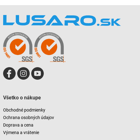
Z
á
p
ä
t
i
e
Všetko o nákupe
Obchodné podmienky
Ochrana osobných údajov
Doprava a cena
Výmena a vrátenie