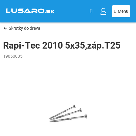
KOŠÍK
Prejsť
na
obsah
Skrutky do dreva
Rapi-Tec 2010 5x35,záp.T25
19050035