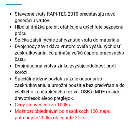
Stavebné vruty RAPI-TEC 2010 predstavujú novú
generáciu vrutov.
Hlboká drážka pre bit uľahčuje a urýchľuje bezpečnú
prácu.
Špička zaistí rýchle zahryznutie vrutu do materiálu.
Dvojchodý závit dáva vrutom oveľa vyššiu rýchlosť
zaskrutkovania, čo prináša veľkú úsporu pracovného
času.
Dvojnásobná vrstva zinku zvyšuje odolnosť proti
korózii.
Špeciálne klzný povlak znižuje odpor proti
zaskrutkovaniu a umožní použitie bez predvŕtania do
všetkého konštrukčného reziva, OSB a MDF dosiek,
drevotriesok alebo preglejok.
Ceny sú uvedené za 100ks
Možnosť objednávať po násobkoch 100, napr.
potrebujete 200ks objednáte 2Cks