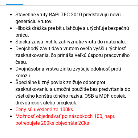
Stavebné vruty RAPI-TEC 2010 predstavujú novú
generáciu vrutov.
Hlboká drážka pre bit uľahčuje a urýchľuje bezpečnú
prácu.
Špička zaistí rýchle zahryznutie vrutu do materiálu.
Dvojchodý závit dáva vrutom oveľa vyššiu rýchlosť
zaskrutkovania, čo prináša veľkú úsporu pracovného
času.
Dvojnásobná vrstva zinku zvyšuje odolnosť proti
korózii.
Špeciálne klzný povlak znižuje odpor proti
zaskrutkovaniu a umožní použitie bez predvŕtania do
všetkého konštrukčného reziva, OSB a MDF dosiek,
drevotriesok alebo preglejok.
Ceny sú uvedené za 100ks
Možnosť objednávať po násobkoch 100, napr.
potrebujete 200ks objednáte 2Cks