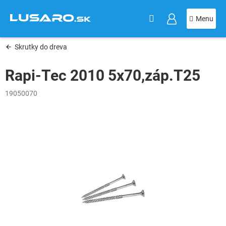
KOŠÍK
Prejsť
na
obsah
Skrutky do dreva
Rapi-Tec 2010 5x70,záp.T25
19050070