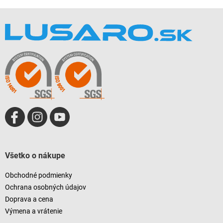
Z
á
p
ä
t
i
e
Všetko o nákupe
Obchodné podmienky
Ochrana osobných údajov
Doprava a cena
Výmena a vrátenie