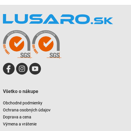
Z
á
p
ä
t
i
e
Všetko o nákupe
Obchodné podmienky
Ochrana osobných údajov
Doprava a cena
Výmena a vrátenie