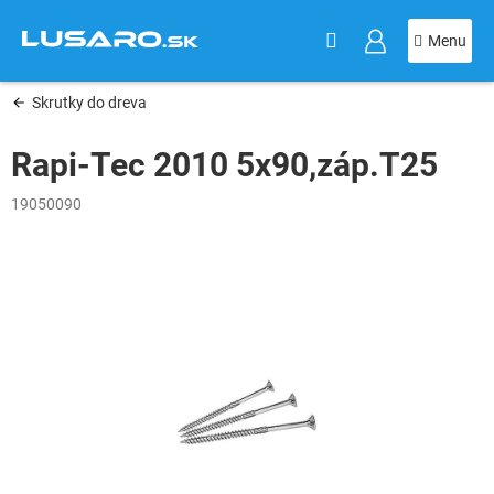
KOŠÍK
Prejsť
na
obsah
Skrutky do dreva
Rapi-Tec 2010 5x90,záp.T25
19050090