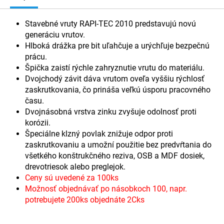
Stavebné vruty RAPI-TEC 2010 predstavujú novú
generáciu vrutov.
Hlboká drážka pre bit uľahčuje a urýchľuje bezpečnú
prácu.
Špička zaistí rýchle zahryznutie vrutu do materiálu.
Dvojchodý závit dáva vrutom oveľa vyššiu rýchlosť
zaskrutkovania, čo prináša veľkú úsporu pracovného
času.
Dvojnásobná vrstva zinku zvyšuje odolnosť proti
korózii.
Špeciálne klzný povlak znižuje odpor proti
zaskrutkovaniu a umožní použitie bez predvŕtania do
všetkého konštrukčného reziva, OSB a MDF dosiek,
drevotriesok alebo preglejok.
Ceny sú uvedené za 100ks
Možnosť objednávať po násobkoch 100, napr.
potrebujete 200ks objednáte 2Cks