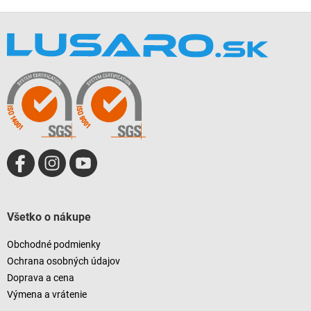
Z
á
p
ä
t
i
e
Všetko o nákupe
Obchodné podmienky
Ochrana osobných údajov
Doprava a cena
Výmena a vrátenie