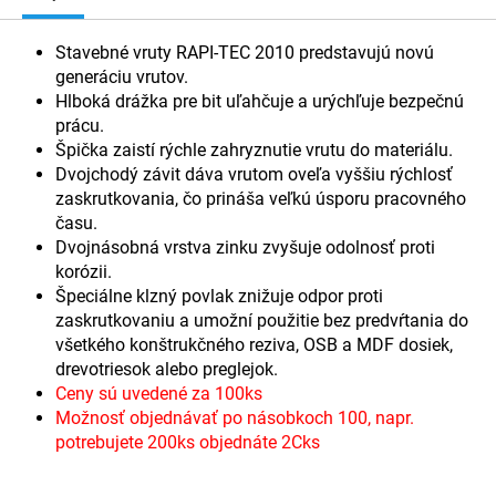
Stavebné vruty RAPI-TEC 2010 predstavujú novú
generáciu vrutov.
Hlboká drážka pre bit uľahčuje a urýchľuje bezpečnú
prácu.
Špička zaistí rýchle zahryznutie vrutu do materiálu.
Dvojchodý závit dáva vrutom oveľa vyššiu rýchlosť
zaskrutkovania, čo prináša veľkú úsporu pracovného
času.
Dvojnásobná vrstva zinku zvyšuje odolnosť proti
korózii.
Špeciálne klzný povlak znižuje odpor proti
zaskrutkovaniu a umožní použitie bez predvŕtania do
všetkého konštrukčného reziva, OSB a MDF dosiek,
drevotriesok alebo preglejok.
Ceny sú uvedené za 100ks
Možnosť objednávať po násobkoch 100, napr.
potrebujete 200ks objednáte 2Cks