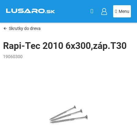
KOŠÍK
Prejsť
na
obsah
Skrutky do dreva
Rapi-Tec 2010 6x300,záp.T30
19060300