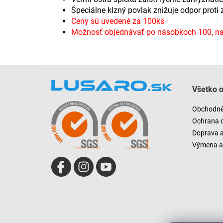
Špeciálne klzný povlak znižuje odpor proti
Ceny sú uvedené za 100ks
Možnosť objednávať po násobkoch 100, nap
Z
á
Všetko 
p
ä
Obchodné
t
Ochrana 
i
Doprava 
e
Výmena a 