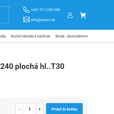
+421 911 234 348
NÁKUPNÝ
info@lusaro.sk
KOŠÍK
ôcky
Ručné náradie a nástroje
Stroje - akumulátorové, elektro, pneu
240 plochá hl..T30
Pridať do košíka