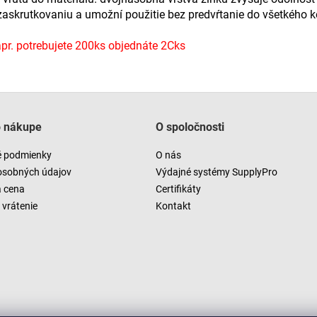
 zaskrutkovaniu a umožní použitie bez predvŕtanie do všetkého 
r. potrebujete 200ks objednáte 2Cks
o nákupe
O spoločnosti
 podmienky
O nás
osobných údajov
Výdajné systémy SupplyPro
a cena
Certifikáty
vrátenie
Kontakt