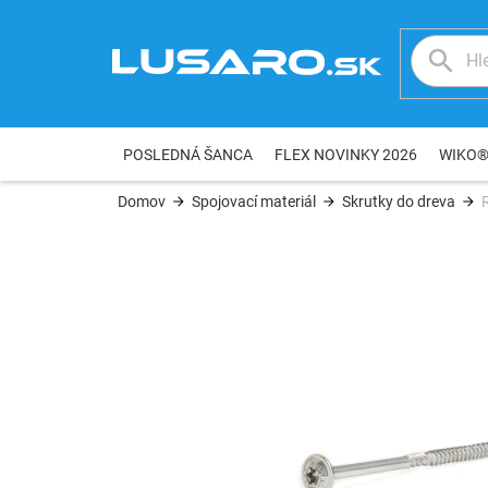
Prejsť
na
obsah
POSLEDNÁ ŠANCA
FLEX NOVINKY 2026
WIKO
Domov
Spojovací materiál
Skrutky do dreva