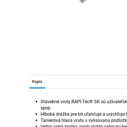
Popis
Stavebné vruty RAPI-Tec® SK sú užívateľsk
spoji.
Hlboká drážka pre bit uľahčuje a urýchľuje
Tanierová hlava vrutu s vylisovanú podložk
Veľmi ostrá špička zaistí rýchle zahryznuti