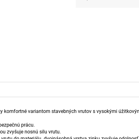
Jednotková
cena:
y komfortné variantom stavebných vrutov s vysokými úžitkovými
 bezpečnú prácu.
ou zvyšuje nosnú silu vrutu.
e vrutu do materiálu. dvojnásobná vrstva zinku zvyšuje odolnosť p