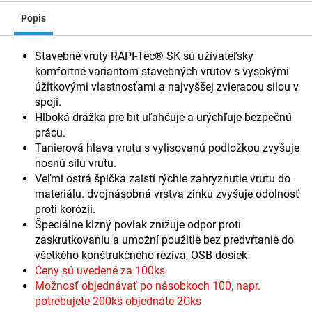
Popis
Stavebné vruty RAPI-Tec® SK sú užívateľsky
komfortné variantom stavebných vrutov s vysokými
úžitkovými vlastnosťami a najvyššej zvieracou silou v
spoji.
Hlboká drážka pre bit uľahčuje a urýchľuje bezpečnú
prácu.
Tanierová hlava vrutu s vylisovanú podložkou zvyšuje
nosnú silu vrutu.
Veľmi ostrá špička zaistí rýchle zahryznutie vrutu do
materiálu. dvojnásobná vrstva zinku zvyšuje odolnosť
proti korózii.
Špeciálne klzný povlak znižuje odpor proti
zaskrutkovaniu a umožní použitie bez predvŕtanie do
všetkého konštrukčného reziva, OSB dosiek
Ceny sú uvedené za 100ks
Možnosť objednávať po násobkoch 100, napr.
potrebujete 200ks objednáte 2Cks