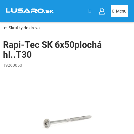
KOŠÍK
Prejsť
na
obsah
Skrutky do dreva
Rapi-Tec SK 6x50plochá
hl..T30
19260050