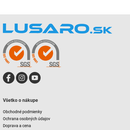
Z
á
p
ä
t
i
e
Všetko o nákupe
Obchodné podmienky
Ochrana osobných údajov
Doprava a cena