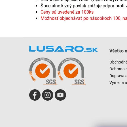
Špeciálne klzný povlak znižuje odpor proti
Ceny sú uvedené za 100ks
Možnosť objednávať po násobkoch 100, nap
Z
á
Všetko 
p
ä
Obchodné
t
Ochrana 
i
Doprava 
e
Výmena a 