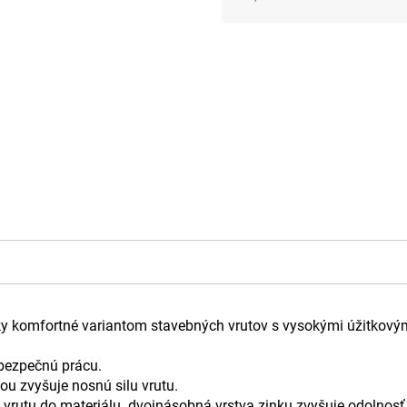
Jednotková
cena:
y komfortné variantom stavebných vrutov s vysokými úžitkovými
 bezpečnú prácu.
ou zvyšuje nosnú silu vrutu.
e vrutu do materiálu. dvojnásobná vrstva zinku zvyšuje odolnosť p