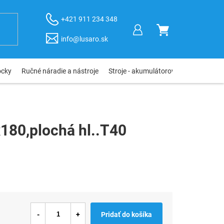
+421 911 234 348
NÁKUPNÝ
info@lusaro.sk
KOŠÍK
ôcky
Ručné náradie a nástroje
Stroje - akumulátorové, elektro, pneu
180,plochá hl..T40
Pridať do košíka