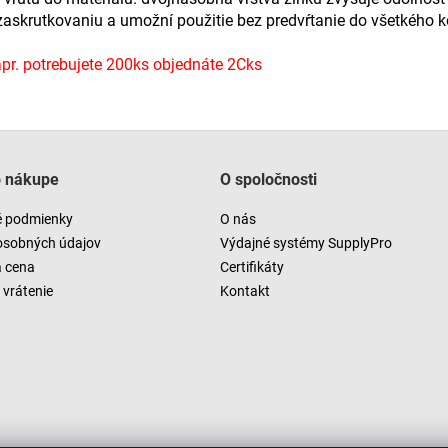
 zaskrutkovaniu a umožní použitie bez predvŕtanie do všetkého 
r. potrebujete 200ks objednáte 2Cks
o nákupe
O spoločnosti
 podmienky
O nás
osobných údajov
Výdajné systémy SupplyPro
a cena
Certifikáty
vrátenie
Kontakt