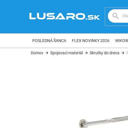
Prejsť
na
obsah
POSLEDNÁ ŠANCA
FLEX NOVINKY 2026
WIKO
Domov
Spojovací materiál
Skrutky do dreva