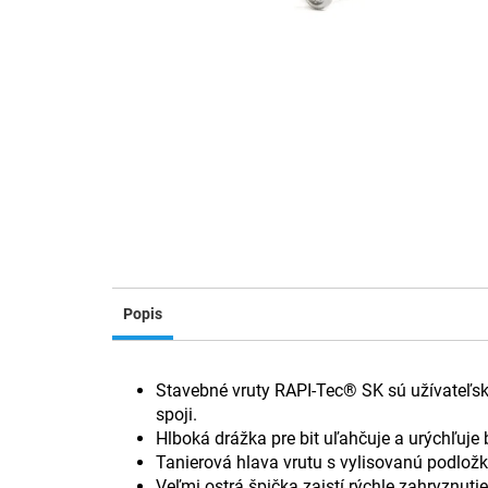
Popis
Stavebné vruty RAPI-Tec® SK sú užívateľsk
spoji.
Hlboká drážka pre bit uľahčuje a urýchľuje
Tanierová hlava vrutu s vylisovanú podložk
Veľmi ostrá špička zaistí rýchle zahryznuti