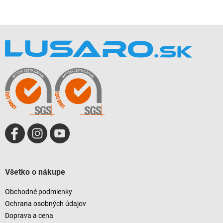
Z
á
p
ä
t
i
e
Všetko o nákupe
Obchodné podmienky
Ochrana osobných údajov
Doprava a cena