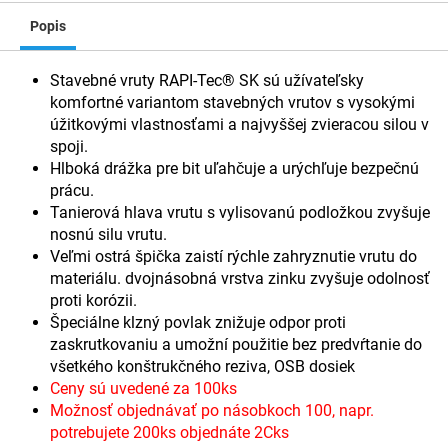
Popis
Stavebné vruty RAPI-Tec® SK sú užívateľsky
komfortné variantom stavebných vrutov s vysokými
úžitkovými vlastnosťami a najvyššej zvieracou silou v
spoji.
Hlboká drážka pre bit uľahčuje a urýchľuje bezpečnú
prácu.
Tanierová hlava vrutu s vylisovanú podložkou zvyšuje
nosnú silu vrutu.
Veľmi ostrá špička zaistí rýchle zahryznutie vrutu do
materiálu. dvojnásobná vrstva zinku zvyšuje odolnosť
proti korózii.
Špeciálne klzný povlak znižuje odpor proti
zaskrutkovaniu a umožní použitie bez predvŕtanie do
všetkého konštrukčného reziva, OSB dosiek
Ceny sú uvedené za 100ks
Možnosť objednávať po násobkoch 100, napr.
potrebujete 200ks objednáte 2Cks