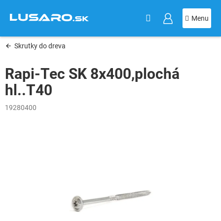
KOŠÍK
Prejsť
na
obsah
Skrutky do dreva
Rapi-Tec SK 8x400,plochá
hl..T40
19280400