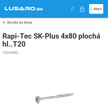
KOŠÍK
Prejsť
na
obsah
Skrutky do dreva
Rapi-Tec SK-Plus 4x80 plochá
hl..T20
19240080