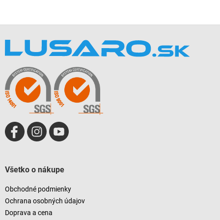
Z
á
p
ä
t
i
e
Všetko o nákupe
Obchodné podmienky
Ochrana osobných údajov
Doprava a cena