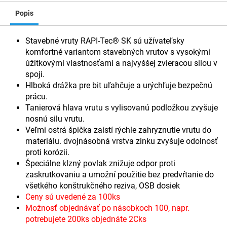
Popis
Stavebné vruty RAPI-Tec® SK sú užívateľsky
komfortné variantom stavebných vrutov s vysokými
úžitkovými vlastnosťami a najvyššej zvieracou silou v
spoji.
Hlboká drážka pre bit uľahčuje a urýchľuje bezpečnú
prácu.
Tanierová hlava vrutu s vylisovanú podložkou zvyšuje
nosnú silu vrutu.
Veľmi ostrá špička zaistí rýchle zahryznutie vrutu do
materiálu. dvojnásobná vrstva zinku zvyšuje odolnosť
proti korózii.
Špeciálne klzný povlak znižuje odpor proti
zaskrutkovaniu a umožní použitie bez predvŕtanie do
všetkého konštrukčného reziva, OSB dosiek
Ceny sú uvedené za 100ks
Možnosť objednávať po násobkoch 100, napr.
potrebujete 200ks objednáte 2Cks