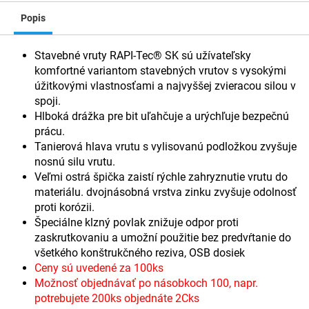
Popis
Stavebné vruty RAPI-Tec® SK sú užívateľsky
komfortné variantom stavebných vrutov s vysokými
úžitkovými vlastnosťami a najvyššej zvieracou silou v
spoji.
Hlboká drážka pre bit uľahčuje a urýchľuje bezpečnú
prácu.
Tanierová hlava vrutu s vylisovanú podložkou zvyšuje
nosnú silu vrutu.
Veľmi ostrá špička zaistí rýchle zahryznutie vrutu do
materiálu. dvojnásobná vrstva zinku zvyšuje odolnosť
proti korózii.
Špeciálne klzný povlak znižuje odpor proti
zaskrutkovaniu a umožní použitie bez predvŕtanie do
všetkého konštrukčného reziva, OSB dosiek
Ceny sú uvedené za 100ks
Možnosť objednávať po násobkoch 100, napr.
potrebujete 200ks objednáte 2Cks