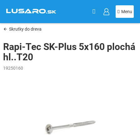
KOŠÍK
Prejsť
na
obsah
Skrutky do dreva
Rapi-Tec SK-Plus 5x160 plochá
hl..T20
19250160