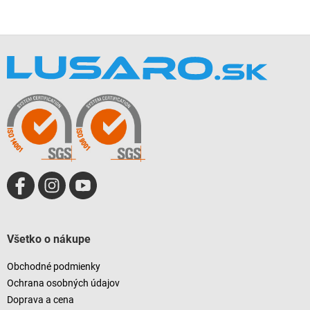
Z
á
p
ä
t
i
e
Všetko o nákupe
Obchodné podmienky
Ochrana osobných údajov
Doprava a cena