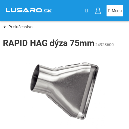
KOŠÍK
Prejsť
na
obsah
Príslušenstvo
RAPID HAG dýza 75mm
24928600