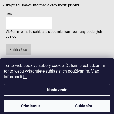
Email
Vložením e-mailu súhlasíte s
podmienkami ochrany osobných
údajov
Prihlásiť sa
Tento web používa súbory cookie. Ďalším prechádzaním
tohto webu vyjadrujete súhlas s ich používaním. Viac
informácií
tu
.
Nastavenie
Odmietnuť
Súhlasím
Copyright 2026
LUSARO
. Všetky práva vyhradené.
Vytvoril Shoptet
|
D2solutions
|
ShopCode