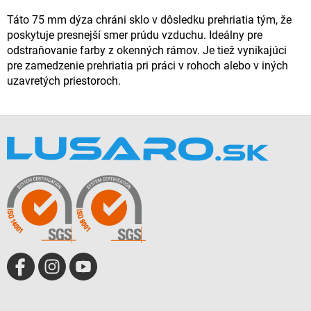
Táto 75 mm dýza chráni sklo v dôsledku prehriatia tým, že
poskytuje presnejší smer prúdu vzduchu. Ideálny pre
odstraňovanie farby z okenných rámov. Je tiež vynikajúci
pre zamedzenie prehriatia pri práci v rohoch alebo v iných
uzavretých priestoroch.
Z
á
p
ä
t
i
e