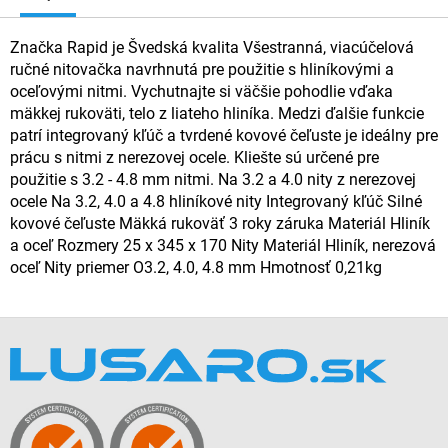
Značka Rapid je Švedská kvalita Všestranná, viacúčelová
ručné nitovačka navrhnutá pre použitie s hliníkovými a
oceľovými nitmi. Vychutnajte si väčšie pohodlie vďaka
mäkkej rukoväti, telo z liateho hliníka. Medzi ďalšie funkcie
patrí integrovaný kľúč a tvrdené kovové čeľuste je ideálny pre
prácu s nitmi z nerezovej ocele. Kliešte sú určené pre
použitie s 3.2 - 4.8 mm nitmi. Na 3.2 a 4.0 nity z nerezovej
ocele Na 3.2, 4.0 a 4.8 hliníkové nity Integrovaný kľúč Silné
kovové čeľuste Mäkká rukoväť 3 roky záruka Materiál Hliník
a oceľ Rozmery 25 x 345 x 170 Nity Materiál Hliník, nerezová
oceľ Nity priemer O3.2, 4.0, 4.8 mm Hmotnosť 0,21kg
Z
á
p
ä
t
i