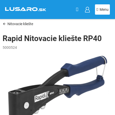
KOŠÍK
Prejsť
na
obsah
Nitovacie kliešte
Rapid Nitovacie kliešte RP40
5000524